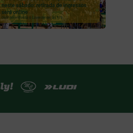
neste sábado: retirada de ingressos
será online
Galinho enfrenta o Luverdense, às 17h