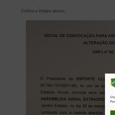
Confira a íntegra abaixo:
Usa
Par