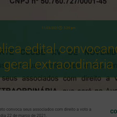
11/03/2021
5:29 pm
lica edital convoca
geral extraordinária
eto convoca seus associados com direito a voto a
CO
 dia 22 de março de 2021.