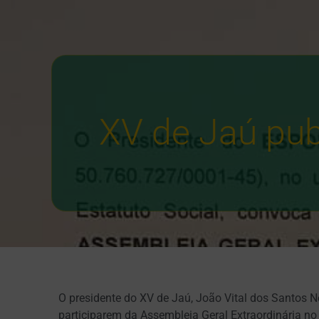
XV de Jaú pub
O presidente do XV de Jaú, João Vital dos Santos N
participarem da Assembleia Geral Extraordinária no