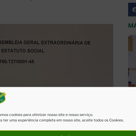
MA
mos cookies para otimizar nosso site e nosso serviço.
a ter uma experiência completa em nosso site, aceite todos os Cookies.