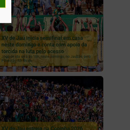
XV de Jaú inicia semifinal em casa
neste domingo e conta com apoio da
torcida na luta pelo acesso
Jogo de ida será às 10h, neste domingo, no Jauzão, pelo
Paulistão A3 Rivalo
XV de Jaú estreia na Copinha 2026