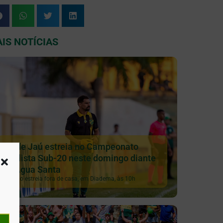
IS NOTÍCIAS
XV de Jaú estreia no Campeonato
Paulista Sub-20 neste domingo diante
do Água Santa
Galinho estreia fora de casa, em Diadema, às 10h