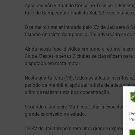
Após reunião virtual do Conselho Técnico, a Federa
fase do Campeonato Paulista Sub-20 e as equipes 
O primeiro time enfrentado pelo XV de Jaú será o Sã
Estádio Anacleto Campanella. Tal adversário se cla
Ainda nessa fase, dividida em turno e returno, além
Clube. Destes, apenas 2 clubes se classificam para 
disputada em mata-mata.
Nesta quarta-feira (13), todos os atletas inscritos r
período da manhã e, após sair a lista de atletas rel
a fim de realizar uma boa concentração.
Segundo o zagueiro Matheus Catai, a expectativa 
grande expressão no estado.
Usa
Par
“O XV de Jaú também tem uma grande expressão e v