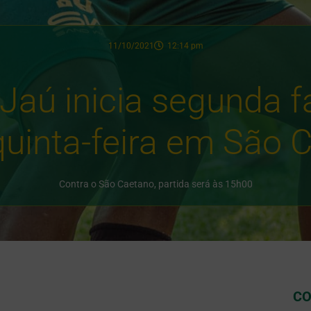
11/10/2021
12:14 pm
Jaú inicia segunda f
quinta-feira em São 
Contra o São Caetano, partida será às 15h00
CO