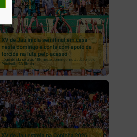
XV de Jaú inicia semifinal em casa
neste domingo e conta com apoio da
torcida na luta pelo acesso
Jogo de ida será às 10h, neste domingo, no Jauzão, pelo
Paulistão A3 Rivalo
XV de Jaú estreia na Copinha 2026