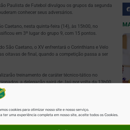
ção Paulista de Futebol divulgou os grupos da segunda
puderam conhecer seus adversários.
MA
o Caetano, nesta quinta-feira (14), às 15h00, no
ssificou em 3º lugar do grupo 9, com 15 pontos.
 do São Caetano, o XV enfrentará o Corinthians e Velo
as oitavas de final, quando a competição passa a ser
ealizarão treinamento de caráter técnico-tático no
acionados, a delegação sairá de Jaú por volta da 13h00,
da equipe quinzeana é boa, mesmo diante de times com
mos cookies para otimizar nosso site e nosso serviço.
a ter uma experiência completa em nosso site, aceite todos os Cookies.
amos em busca da classificação”, relata Catai, que