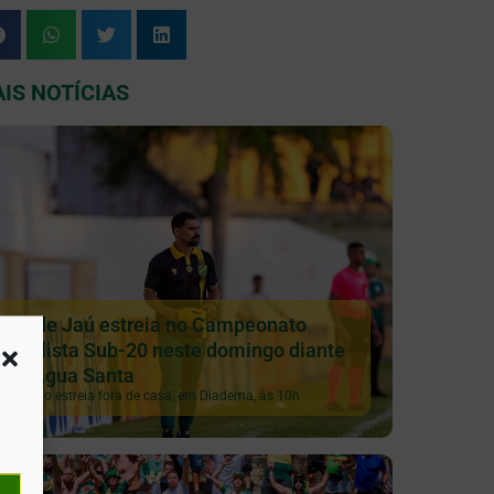
IS NOTÍCIAS
XV de Jaú estreia no Campeonato
Paulista Sub-20 neste domingo diante
do Água Santa
Galinho estreia fora de casa, em Diadema, às 10h