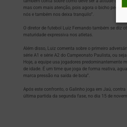
também conta sobre como deve ser a atitude da equ
mas com mais atenção, pois agora o bicho pega de 
nós e também nos deixa tranquilo”.
O diretor de futebol Luiz Fernando também se diz o
maturidade expressiva nos atletas.
Além disso, Luiz comenta sobre o primeiro adversá
série A1 e série A2 do Campeonato Paulista, ou sej
Hoje, a equipe usa jogadores predominantemente ma
de idade. É um time que joga de forma reativa, ag
marca pressão na saída de bola”.
Após este confronto, o Galinho joga em Jaú, contra 
última partida da segunda fase, no dia 15 de novem