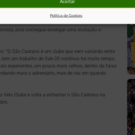
ipe nesse novo desafio: “A postura continua a mesma,
Aceitar
verdade, mas o treinador passa muita confiança para
Política de Cookies
timista, pois consegue enxergar uma evolução e
rio: “O São Caetano é um clube que vem variando entre
a, tem um trabalho de Sub-20 contínuo há muito tempo.
is experientes, um pouco mais velhos, dentro da faixa
uardando mais o adversário, mas de vez em quando
o Velo Clube e volta a enfrentar o São Caetano na
bro.