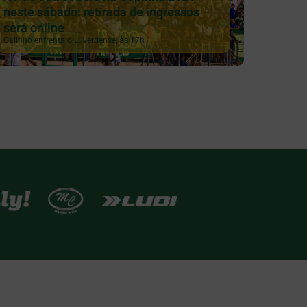
neste sábado: retirada de ingressos
será online
Galinho enfrenta o Luverdense, às 17h