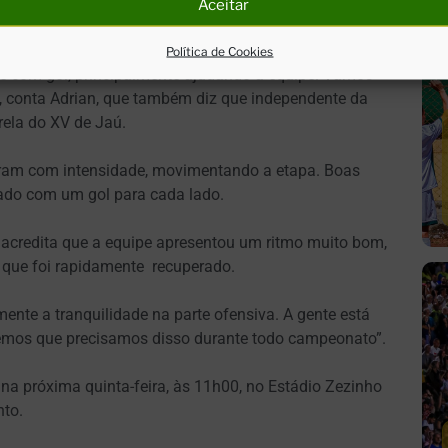
 “Segundona”. Com a equipe eliminada, Adrian seguirá
Aceitar
Política de Cookies
se com gol, principalmente ajudando a equipe. Vamos
”, conta Adrian, que também diz que independente da
rela do XV de Jaú.
iram com intensidade, movimentando a etapa. Boas
ado com um gol para cada lado.
 acredita que a equipe apresentou um ritmo muito bom,
 que foi rapidamente recuperado.
mente a tranquilidade na parte ofensiva. A gente está
emos que precisamos disso durante todo campeonato”.
 na próxima quinta-feira, às 11h00, no Estádio Zezinho
nto.