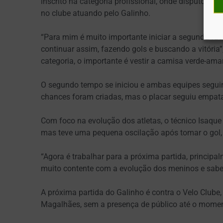
inscrito na categoria profissional, onde disputou a
no clube atuando pelo Galinho.
“Para mim é muito importante iniciar a segunda fa
continuar assim, fazendo gols e buscando a vitória
categoria, o importante é vestir a camisa verde-ama
O segundo tempo se iniciou e ambas equipes segu
chances foram criadas, mas o placar seguiu empat
Com foco na evolução dos atletas, o técnico Isaque
mas teve uma pequena oscilação após tomar o gol,
“Agora é trabalhar para a próxima partida, principal
muito contente com a evolução dos meninos e sab
A próxima partida do Galinho é contra o Velo Clube,
Magalhães, sem a presença de público até o mome