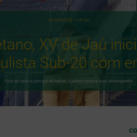
14/10/2021
11:47 pm
tano, XV de Jaú inic
ulista Sub-20 com 
Fora de casa e com gol de Adrian, Galinho mostra bom desempenho
CO