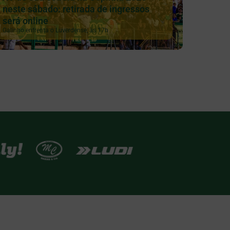
neste sábado: retirada de ingressos
será online
Galinho enfrenta o Luverdense, às 17h