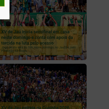
XV de Jaú inicia semifinal em casa
neste domingo e conta com apoio da
torcida na luta pelo acesso
Jogo de ida será às 10h, neste domingo, no Jauzão, pelo
Paulistão A3 Rivalo
XV de Jaú estreia na Copinha 2026