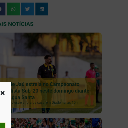
IS NOTÍCIAS
XV de Jaú estreia no Campeonato
Paulista Sub-20 neste domingo diante
do Água Santa
Galinho estreia fora de casa, em Diadema, às 10h