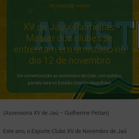
20/10/2021
3:43 pm
XV de Jaú x Palmeiras:
Master dos clubes se
enfrentam em amistoso no
dia 12 de novembro
Em comemoração ao aniversário do Galo, com público,
partida será no Estádio Zezinho Magalhães
(Assessoria XV de Jaú – Guilherme Petian)
Este ano, o Esporte Clube XV de Novembro de Jaú