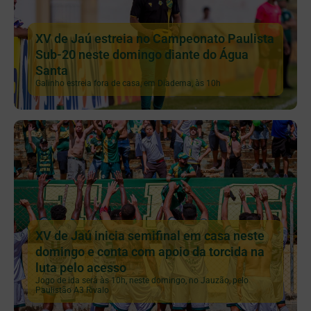
XV de Jaú estreia no Campeonato Paulista
Sub-20 neste domingo diante do Água
Santa
Galinho estreia fora de casa, em Diadema, às 10h
XV de Jaú inicia semifinal em casa neste
domingo e conta com apoio da torcida na
luta pelo acesso
Jogo de ida será às 10h, neste domingo, no Jauzão, pelo
Paulistão A3 Rivalo