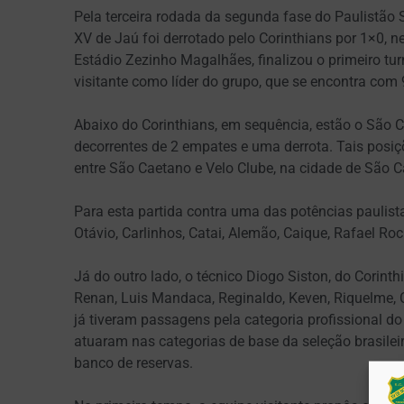
Pela terceira rodada da segunda fase do Paulistão 
XV de Jaú foi derrotado pelo Corinthians por 1×0, ne
Estádio Zezinho Magalhães, finalizou o primeiro t
visitante como líder do grupo, que se encontra com 
Abaixo do Corinthians, em sequência, estão o São 
decorrentes de 2 empates e uma derrota. Tais posiç
entre São Caetano e Velo Clube, na cidade de São C
Para esta partida contra uma das potências paulist
Otávio, Carlinhos, Catai, Alemão, Caique, Rafael Roc
Já do outro lado, o técnico Diogo Siston, do Corint
Renan, Luis Mandaca, Reginaldo, Keven, Riquelme, C
já tiveram passagens pela categoria profissional d
atuaram nas categorias de base da seleção brasileir
banco de reservas.