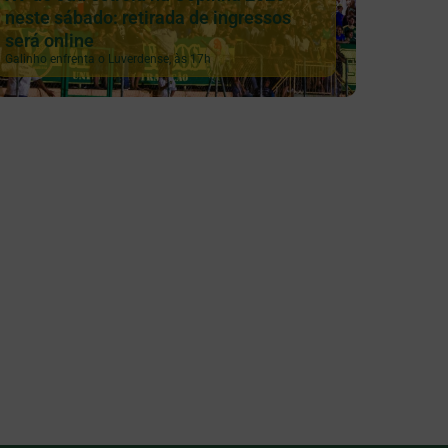
neste sábado: retirada de ingressos
será online
Galinho enfrenta o Luverdense, às 17h