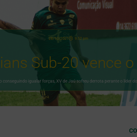
28/10/2021
9:52 pm
ians Sub-20 vence o
conseguindo igualar forças, XV de Jaú sofreu derrota perante o líder d
CO