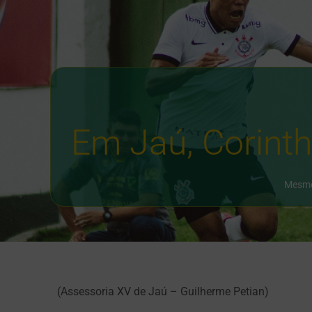
Em Jaú, Corinth
Mesmo 
(Assessoria XV de Jaú – Guilherme Petian)