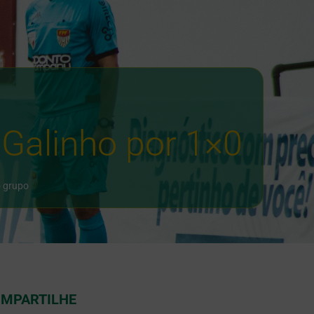
 Galinho por 1×0
o grupo
MPARTILHE