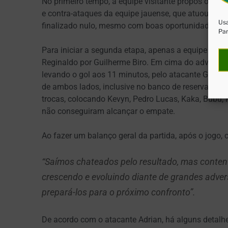
No primeiro tempo, a equipe visitante propôs o jog
e contra-ataques da equipe jauense, que atuou de ma
Usa
finalizado nulo, mesmo com boas oportunidades cr
Par
Para iniciar a segunda etapa, apenas a equipe do Co
Reginaldo por Guilherme Biro. Em cima do adversár
levando o gol aos 11 minutos, pelo atacante Giova
de ambos lados, inclusive no banco de reservas, ond
trocas, colocando Kevyn, Pedro Lucas, Kaka, Bubu, 
não conseguiram alcançar o empate.
Ao fazer um balanço geral da partida, após o jogo,
“Saímos chateados pelo resultado, mas content
crescendo e evoluindo diante de grandes adversá
prepará-los para o próximo confronto”.
De acordo com o atacante Adrian, há alguns detalhe