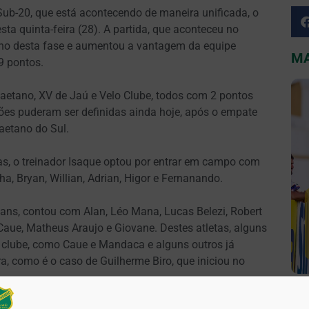
Sub-20, que está acontecendo de maneira unificada, o
sta quinta-feira (28). A partida, que aconteceu no
urno desta fase e aumentou a vantagem da equipe
MA
9 pontos.
Caetano, XV de Jaú e Velo Clube, todos com 2 pontos
ões puderam ser definidas ainda hoje, após o empate
aetano do Sul.
as, o treinador Isaque optou por entrar em campo com
ha, Bryan, Willian, Adrian, Higor e Fernanando.
hians, contou com Alan, Léo Mana, Lucas Belezi, Robert
aue, Matheus Araujo e Giovane. Destes atletas, alguns
o clube, como Caue e Mandaca e alguns outros já
a, como é o caso de Guilherme Biro, que iniciou no