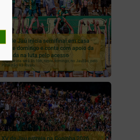
XV de Jaú inicia semifinal em casa
neste domingo e conta com apoio da
torcida na luta pelo acesso
Jogo de ida será às 10h, neste domingo, no Jauzão, pelo
Paulistão A3 Rivalo
XV de Jaú estreia na Copinha 2026