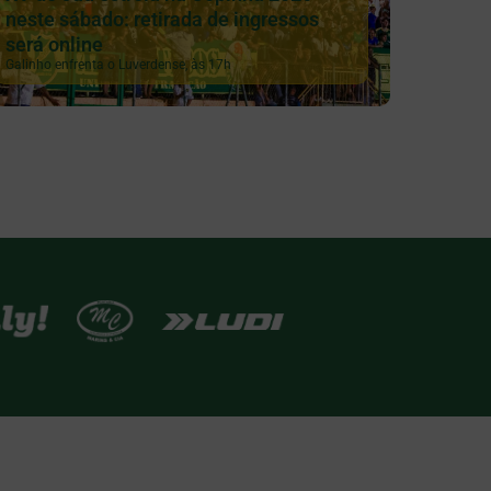
neste sábado: retirada de ingressos
será online
Galinho enfrenta o Luverdense, às 17h