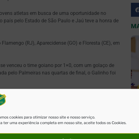
 jovens atletas em busca de uma oportunidade no
o país pelo Estado de São Paulo e Jaú teve a honra de
MA
 Flamengo (RJ), Aparecidense (GO) e Floresta (CE), em
ense venceu o time goiano por 1×0, com um golaço de
nada pelo Palmeiras nas quartas de final, o Galinho foi
co de uma partida histórica. Diante de
la rolou entre XV de Jaú e Flamengo, em 90 minutos
mos cookies para otimizar nosso site e nosso serviço.
a ter uma experiência completa em nosso site, aceite todos os Cookies.
abriu o placar, mas, com um jogador a menos após
 segundo tempo do time carioca.