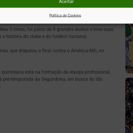
Aceitar
guiu recebendo jogos da competição e foi palco de
CE), com transmissões ao vivo pelo SporTV.
Política de Cookies
ebeu 5 times, foi palco de 8 grandes duelos e teve suas
a história do clube e do futebol nacional.
ras, que disputou a final contra o América-MG, no
 quinzeana está na formação da equipe profissional,
io à pré-temporada da Segundona, em busca do tão
a