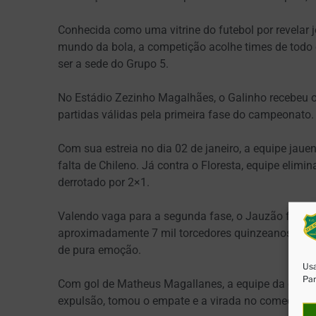
Conhecida como uma vitrine do futebol por revelar
mundo da bola, a competição acolhe times de todo 
ser a sede do Grupo 5.
No Estádio Zezinho Magalhães, o Galinho recebeu o
partidas válidas pela primeira fase do campeonato.
Com sua estreia no dia 02 de janeiro, a equipe jau
falta de Chileno. Já contra o Floresta, equipe elimi
derrotado por 2×1.
Valendo vaga para a segunda fase, o Jauzão foi pal
aproximadamente 7 mil torcedores quinzeanos, a bo
de pura emoção.
Usa
Par
Com gol de Matheus Magallanes, a equipe da casa 
expulsão, tomou o empate e a virada no começo do