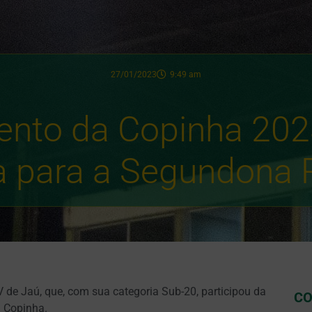
27/01/2023
9:49 am
nto da Copinha 2023
a para a Segundona P
 de Jaú, que, com sua categoria Sub-20, participou da
CO
a Copinha.