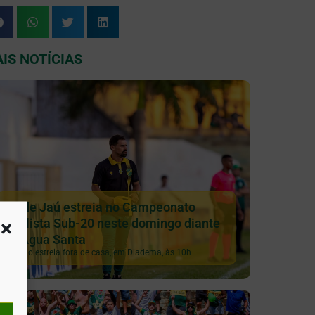
IS NOTÍCIAS
XV de Jaú estreia no Campeonato
Paulista Sub-20 neste domingo diante
do Água Santa
Galinho estreia fora de casa, em Diadema, às 10h