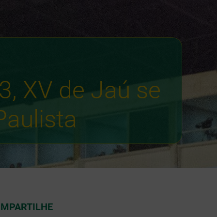
, XV de Jaú se
aulista
MPARTILHE