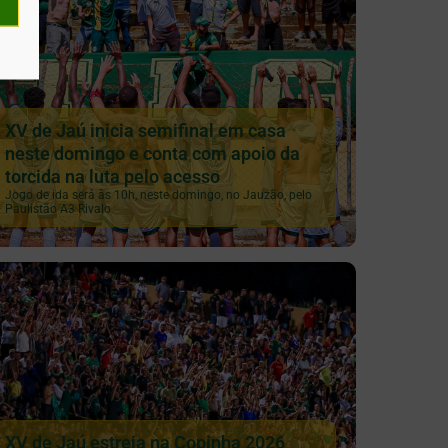
XV de Jaú inicia semifinal em casa
neste domingo e conta com apoio da
torcida na luta pelo acesso
Jogo de ida será às 10h, neste domingo, no Jauzão, pelo
Paulistão A3 Rivalo
XV de Jaú estreia na Copinha 2026