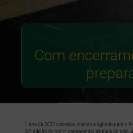
Com encerrame
prepar
O ano de 2023 começou intenso e agitado para o XV
53ª edição do maior campeonato de base do país, 