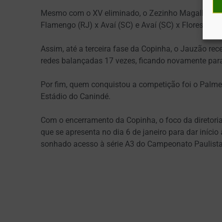
Mesmo com o XV eliminado, o Zezinho Magalhães se
Flamengo (RJ) x Avaí (SC) e Avaí (SC) x Floresta (
Assim, até a terceira fase da Copinha, o Jauzão rec
redes balançadas 17 vezes, ficando novamente para 
Por fim, quem conquistou a competição foi o Palmei
Estádio do Canindé.
Com o encerramento da Copinha, o foco da diretoria
que se apresenta no dia 6 de janeiro para dar iníc
sonhado acesso à série A3 do Campeonato Paulist