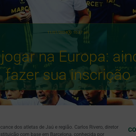
11/01/2024
10:37 am
 jogar na Europa: ai
fazer sua inscrição
ance dos atletas de Jaú e região. Carlos Rivero, diretor
CO
stituição com base em Barcelona, conhecida por