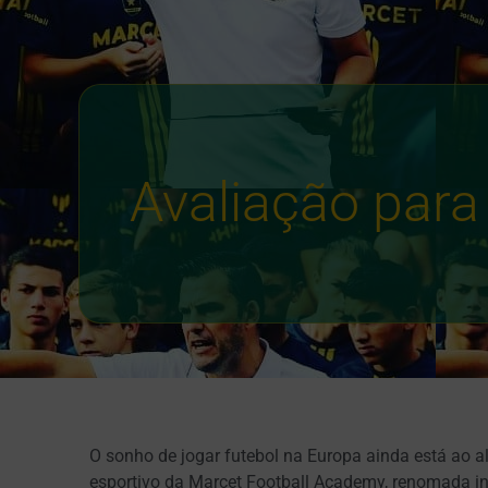
Avaliação para
O sonho de jogar futebol na Europa ainda está ao alc
esportivo da Marcet Football Academy, renomada in