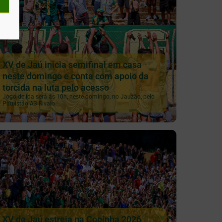
XV de Jaú inicia semifinal em casa
neste domingo e conta com apoio da
torcida na luta pelo acesso
Jogo de ida será às 10h, neste domingo, no Jauzão, pelo
Paulistão A3 Rivalo
XV de Jaú estreia na Copinha 2026