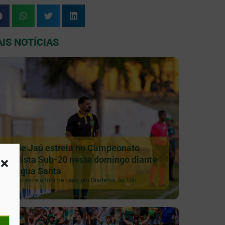
IS NOTÍCIAS
XV de Jaú estreia no Campeonato
Paulista Sub-20 neste domingo diante
do Água Santa
Galinho estreia fora de casa, em Diadema, às 10h