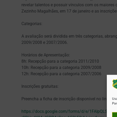
revelar talentos e possuir vínculos com os maiores
Zezinho Magalhães, em 17 de janeiro e as inscriçõe
Categorias:
A avaliação será dividida em três categorias, abra
2009/2008 e 2007/2006.
Horários de Apresentação:
8h: Recepção para a categoria 2011/2010
10h: Recepção para a categoria 2009/2008
12h: Recepção para a categoria 2007/2006
Inscrições gratuitas:
Preencha a ficha de inscrição disponível no link aba
Usa
Par
https://docs.google.com/forms/d/e/1FAIpQLSci