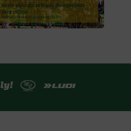
neste sábado: retirada de ingressos
será online
Galinho enfrenta o Luverdense, às 17h