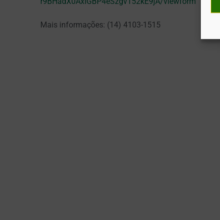
r9BHadX0AxIGBP4eSzgv152kE9jA/viewform
Mais informações: (14) 4103-1515