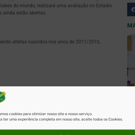
 clubes do mundo, realizará uma avaliação no Estádio
s ainda estão abertas.
MA
ngendo atletas nascidos nos anos de 2011/2010,
ixo:
mos cookies para otimizar nosso site e nosso serviço.
a ter uma experiência completa em nosso site, aceite todos os Cookies.
Zxeg4dvJ7EAOmDVGy-