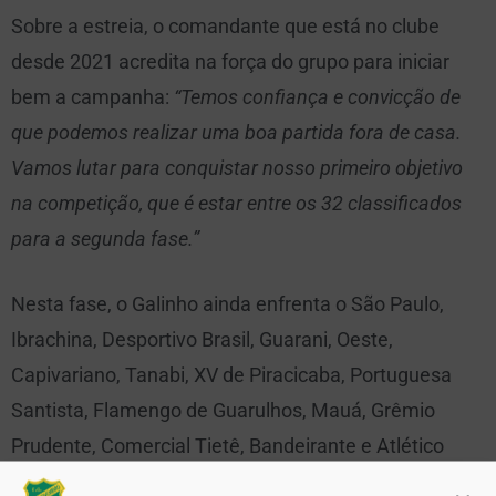
Sobre a estreia, o comandante que está no clube
desde 2021 acredita na força do grupo para iniciar
bem a campanha:
“Temos confiança e convicção de
que podemos realizar uma boa partida fora de casa.
Vamos lutar para conquistar nosso primeiro objetivo
na competição, que é estar entre os 32 classificados
para a segunda fase.”
Nesta fase, o Galinho ainda enfrenta o São Paulo,
Ibrachina, Desportivo Brasil, Guarani, Oeste,
Capivariano, Tanabi, XV de Piracicaba, Portuguesa
Santista, Flamengo de Guarulhos, Mauá, Grêmio
Prudente, Comercial Tietê, Bandeirante e Atlético
Guaratinguetá.