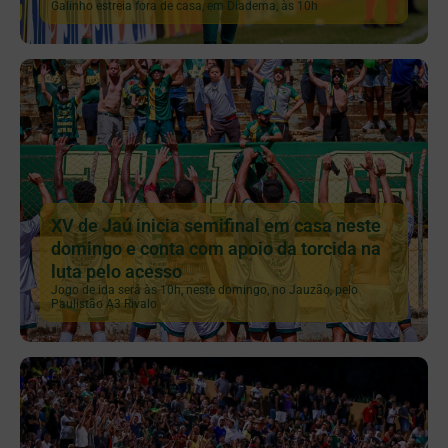
Galinho estreia fora de casa, em Diadema, às 10h
XV de Jaú inicia semifinal em casa neste
domingo e conta com apoio da torcida na
luta pelo acesso
Jogo de ida será às 10h, neste domingo, no Jauzão, pelo
Paulistão A3 Rivalo