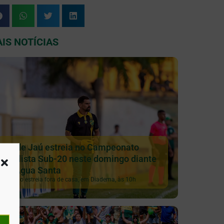
IS NOTÍCIAS
XV de Jaú estreia no Campeonato
Paulista Sub-20 neste domingo diante
do Água Santa
Galinho estreia fora de casa, em Diadema, às 10h