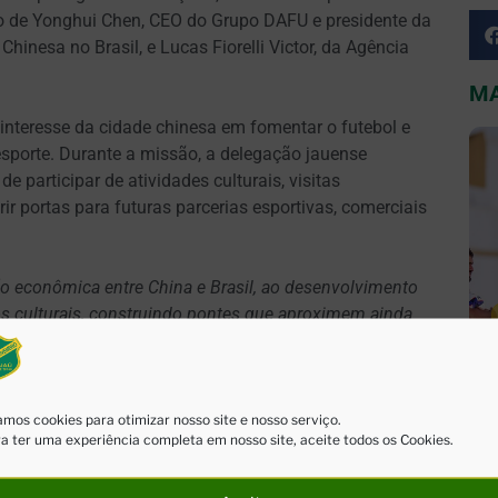
dio de Yonghui Chen, CEO do Grupo DAFU e presidente da
inesa no Brasil, e Lucas Fiorelli Victor, da Agência
MA
interesse da cidade chinesa em fomentar o futebol e
esporte. Durante a missão, a delegação jauense
e participar de atividades culturais, visitas
ir portas para futuras parcerias esportivas, comerciais
o econômica entre China e Brasil, ao desenvolvimento
s culturais, construindo pontes que aproximem ainda
iderado “Embaixador da Amizade China-Brasil”.
 reconhecida nacionalmente como a “terra do calçado
 reforçando seu compromisso com a formação esportiva,
mos cookies para otimizar nosso site e nosso serviço.
a ter uma experiência completa em nosso site, aceite todos os Cookies.
s de relacionamento.