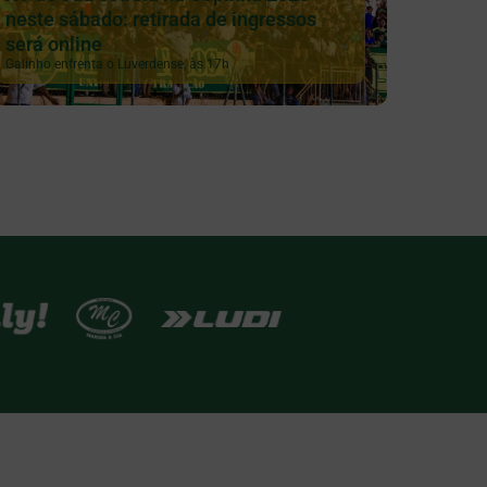
neste sábado: retirada de ingressos
será online
Galinho enfrenta o Luverdense, às 17h