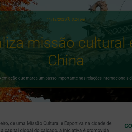
11/12/2025
3:24 pm
liza missão cultural 
China
o em ação que marca um passo importante nas relações internacionais d
neiro, de uma Missão Cultural e Esportiva na cidade de
CO
capital global do calçado, a iniciativa é promovida