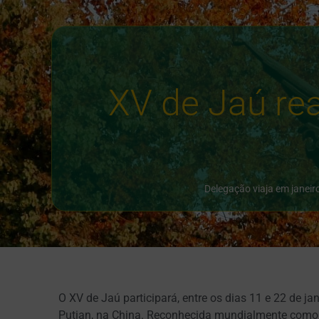
XV de Jaú rea
Delegação viaja em janeir
O XV de Jaú participará, entre os dias 11 e 22 de ja
Putian, na China. Reconhecida mundialmente como a 