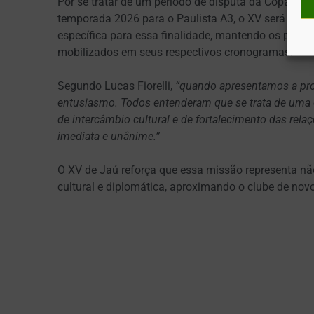
Por se tratar de um período de disputa da Copa São
temporada 2026 para o Paulista A3, o XV será repre
específica para essa finalidade, mantendo os planté
mobilizados em seus respectivos cronogramas.
Segundo Lucas Fiorelli,
“quando apresentamos a prop
entusiasmo. Todos entenderam que se trata de uma
de intercâmbio cultural
e de fortalecimento das relaç
imediata e unânime.”
O XV de Jaú reforça que essa missão representa 
cultural e diplomática, aproximando o clube de novo