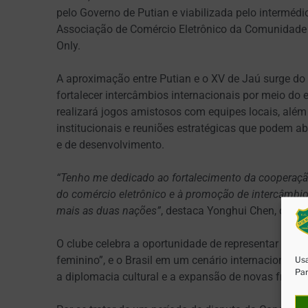
pelo Governo de Putian e viabilizada pelo intermé
Associação de Comércio Eletrônico da Comunidade Ch
Only.
A aproximação entre Putian e o XV de Jaú surge do 
fortalecer intercâmbios internacionais por meio do 
realizará jogos amistosos com equipes locais, além d
institucionais e reuniões estratégicas que podem abr
e de desenvolvimento.
“Tenho me dedicado ao fortalecimento da cooperaçã
do comércio eletrônico e à promoção de intercâmbio
mais as duas nações”
, destaca Yonghui Chen, cons
O clube celebra a oportunidade de representar Jaú,
feminino”, e o Brasil em um cenário internacional,
Usa
Par
a diplomacia cultural e a expansão de novas frente