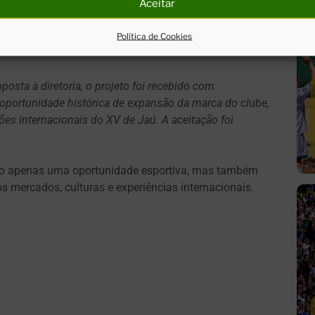
 Paulo e de preparação do elenco profissional para a
Aceitar
sentado por atletas selecionados com disponibilidade
is da equipe profissional e do Sub-20 focados e
Política de Cookies
osta à diretoria, o projeto
foi recebido com
oportunidade histórica de expansão da marca do clube,
ões internacionais do XV de Jaú. A aceitação foi
não apenas uma oportunidade esportiva, mas também
s mercados, culturas e experiências internacionais.