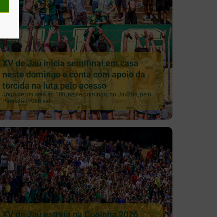
XV de Jaú inicia semifinal em casa
neste domingo e conta com apoio da
torcida na luta pelo acesso
Jogo de ida será às 10h, neste domingo, no Jauzão, pelo
Paulistão A3 Rivalo
XV de Jaú estreia na Copinha 2026