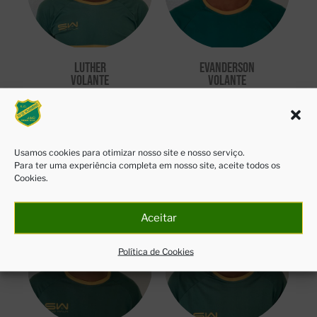
Luther
evanderson
VOLANTE
VOLANTE
Usamos cookies para otimizar nosso site e nosso serviço.
Para ter uma experiência completa em nosso site, aceite todos os
meias
Cookies.
Aceitar
Política de Cookies