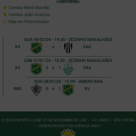
Campanhas
Camisa Retrô Marolla
Camisa João Gostoso
Seja um Patrocinador
QUA 04/02/26 - 19:30 - ZEZINHO MAGALHÃES
XV
-
x
-
SAO
SÁB 31/01/26 - 18:30 - ZEZINHO MAGALHÃES
XV
2
x
1
FRA
QUA 28/01/26 - 15:00 - AMERICANA
RBR
0
x
1
XV
© 2026 ESPORTE CLUBE XV DE NOVEMBRO DE JAÚ – 101 ANOS – SITE OFICIAL
– DESENVOLVIDO POR
AGÊNCIA ONLY
!