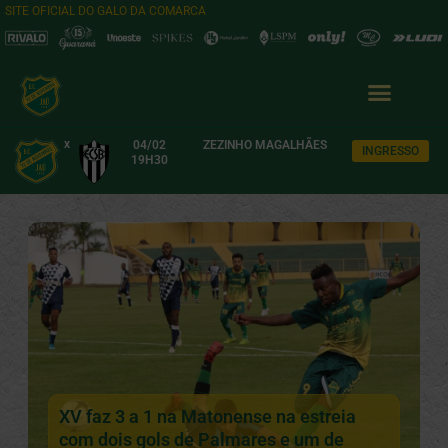
SITE OFICIAL DO GALO DA COMARCA
x
04/02
ZEZINHO MAGALHÃES
INGRESSO
19H30
XV faz 3 a 1 na Matonense na estreia
com dois gols de Palmares e um de