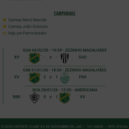
Campanhas
Camisa Retrô Marolla
Camisa João Gostoso
Seja um Patrocinador
QUA 04/02/26 - 19:30 - ZEZINHO MAGALHÃES
XV
-
x
-
SAO
SÁB 31/01/26 - 18:30 - ZEZINHO MAGALHÃES
XV
2
x
1
FRA
QUA 28/01/26 - 15:00 - AMERICANA
RBR
0
x
1
XV
© 2026 ESPORTE CLUBE XV DE NOVEMBRO DE JAÚ – 101 ANOS – SITE OFICIAL