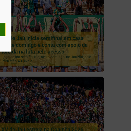
XV de Jaú inicia semifinal em casa
neste domingo e conta com apoio da
torcida na luta pelo acesso
Jogo de ida será às 10h, neste domingo, no Jauzão, pelo
Paulistão A3 Rivalo
XV de Jaú estreia na Copinha 2026