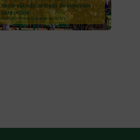
neste sábado: retirada de ingressos
será online
Galinho enfrenta o Luverdense, às 17h