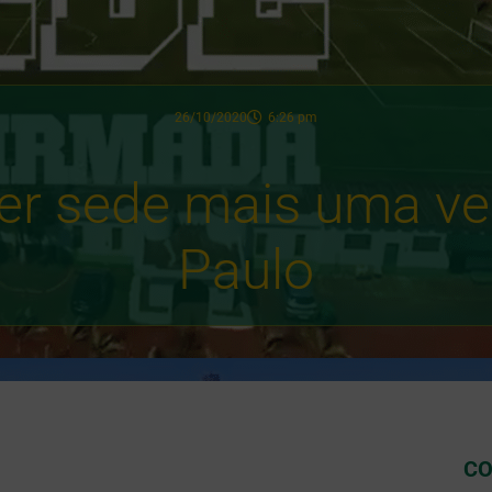
26/10/2020
6:26 pm
ser sede mais uma v
Paulo
CO