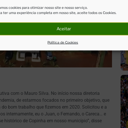
mos cookies para otimizar nosso site e nosso serviço.
a ter uma experiência completa em nosso site, aceite todos os Cookies.
Aceitar
Política de Cookies
tiva com o Mauro Silva. No início nossa diretoria
andemia, de estarmos focados no primeiro objetivo, que
ta do bom trabalho que fizemos em 2020. Solicitou e a
s internamente, eu o Juan, o Fernando, o Careca… e
e histórico de Copinha em nosso município”, disse