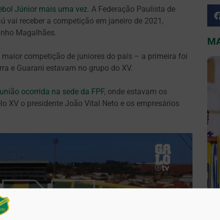
ebol Júnior mais uma vez
. A Federação Paulista de
ú vai receber a competição em janeiro de 2021,
zinho Magalhães.
MA
 maior competição de juniores do país – a primeira foi
rra e Guarani estavam no grupo do XV.
união ocorrida na sede da FPF
, onde estavam os
lo XV o presidente João Vital Neto e os empresários