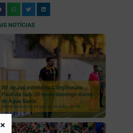
IS NOTÍCIAS
XV de Jaú estreia no Campeonato
Paulista Sub-20 neste domingo diante
do Água Santa
Galinho estreia fora de casa, em Diadema, às 10h