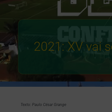
2021: XV vai 
Texto: Paulo César Grange