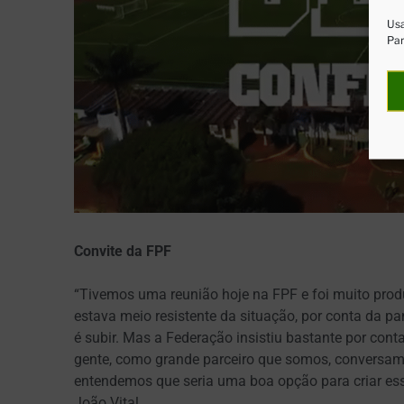
Usa
Par
Convite da FPF
“Tivemos uma reunião hoje na FPF e foi muito produ
estava meio resistente da situação, por conta da p
é subir. Mas a Federação insistiu bastante por con
gente, como grande parceiro que somos, conversamo
entendemos que seria uma boa opção para criar ess
João Vital.