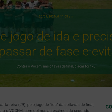
30/09/2021
11:08 am
e jogo de ida e preci
passar de fase e evit
Contra o Vocem, nas oitavas de final, placar foi 1x0
ta-feira (29), pelo jogo de “ida” das oitavas de final,
CO
para o VOCEM, com gol nos acréscimos do segundo