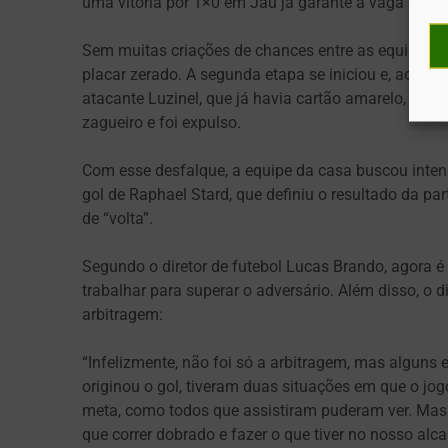
uma vitória por 1×0 em Jaú já garante a vaga quinz
Sem muitas criações de chances entre as equipes e 
placar zerado. A segunda etapa se iniciou e, aos 
atacante Luzinel, que já havia cartão amarelo, press
zagueiro e foi expulso.
Com esse desfalque, a equipe da casa buscou intensi
gol de Raphael Stard, que definiu o resultado da p
de “volta”.
Segundo o diretor de futebol Lucas Brando, agora é 
trabalhar para superar o adversário. Além disso, o 
arbitragem:
“Infelizmente, não foi só a arbitragem, mas algun
originou o gol, tiveram duas situações em que o jogo 
meta, como todos que assistiram puderam ver. Mas e
que correr dobrado e fazer o que tiver no nosso alca