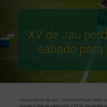
XV de Jaú perd
sábado para 
(Assessoria XV de Jaú – Guilherme Petian) Nesta quar
abrindo a fase do mata-mata, o XV de Jaú perdeu 