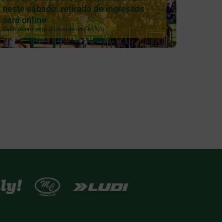
neste sábado: retirada de ingressos
será online
Galinho enfrenta o Luverdense, às 17h