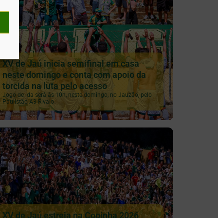
XV de Jaú inicia semifinal em casa
neste domingo e conta com apoio da
torcida na luta pelo acesso
Jogo de ida será às 10h, neste domingo, no Jauzão, pelo
Paulistão A3 Rivalo
XV de Jaú estreia na Copinha 2026