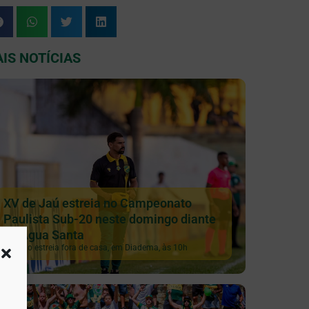
IS NOTÍCIAS
XV de Jaú estreia no Campeonato
Paulista Sub-20 neste domingo diante
do Água Santa
Galinho estreia fora de casa, em Diadema, às 10h