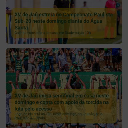
XV de Jaú estreia no Campeonato Paulista
Sub-20 neste domingo diante do Água
Santa
Galinho estreia fora de casa, em Diadema, às 10h
XV de Jaú inicia semifinal em casa neste
domingo e conta com apoio da torcida na
luta pelo acesso
Jogo de ida será às 10h, neste domingo, no Jauzão, pelo
Paulistão A3 Rivalo